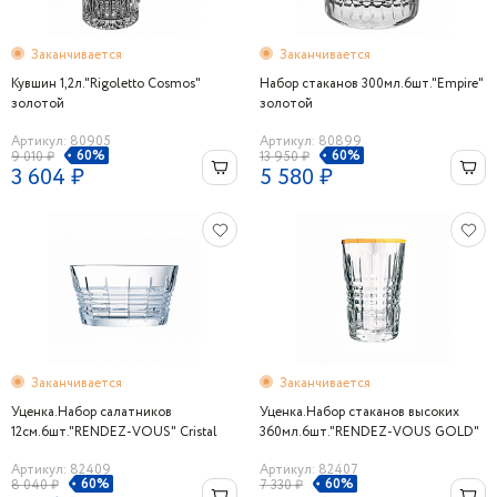
Заканчивается
Заканчивается
Кувшин 1,2л."Rigoletto Cosmos"
Набор стаканов 300мл.6шт."Empire"
золотой
золотой
Артикул: 80905
Артикул: 80899
60%
60%
9 010 ₽
13 950 ₽
3 604 ₽
5 580 ₽
Заканчивается
Заканчивается
Уценка.Набор салатников
Уценка.Набор стаканов высоких
12см.6шт."RENDEZ-VOUS" Cristal
360мл.6шт."RENDEZ-VOUS GOLD"
d’Arques
Cristal d’Arques
Артикул: 82409
Артикул: 82407
60%
60%
8 040 ₽
7 330 ₽