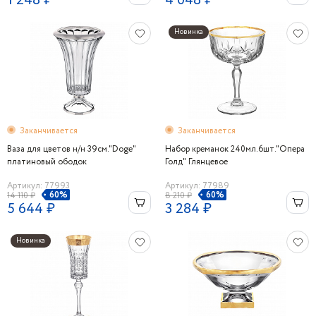
1 248 ₽
4 048 ₽
Новинка
Заканчивается
Заканчивается
Ваза для цветов н/н 39см."Doge"
Набор креманок 240мл.6шт."Опера
платиновый ободок
Голд" Глянцевое
Артикул: 77993
Артикул: 77989
60%
60%
14 110 ₽
8 210 ₽
5 644 ₽
3 284 ₽
Новинка