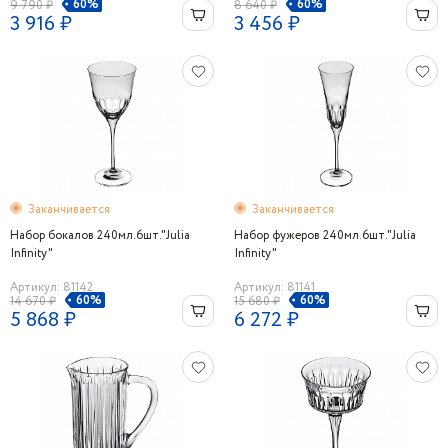
60%
60%
9 790 ₽
8 640 ₽
3 916 ₽
3 456 ₽
Заканчивается
Заканчивается
Набор бокалов 240мл.6шт."Julia
Набор фужеров 240мл.6шт."Julia
Infinity"
Infinity"
Артикул: 81142
Артикул: 81141
60%
60%
14 670 ₽
15 680 ₽
5 868 ₽
6 272 ₽