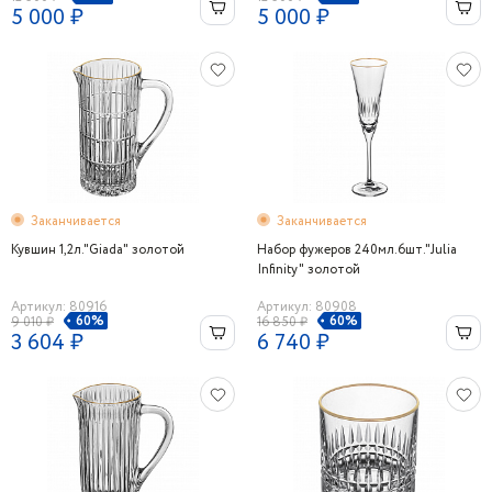
5 000 ₽
5 000 ₽
Заканчивается
Заканчивается
Кувшин 1,2л."Giada" золотой
Набор фужеров 240мл.6шт."Julia
Infinity" золотой
Артикул: 80916
Артикул: 80908
60%
60%
9 010 ₽
16 850 ₽
3 604 ₽
6 740 ₽