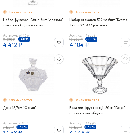
Заканчивается
Заканчивается
Набор фужеров 180мл.6шт."Адажио"
Набор стаканов 520мл.6шт."Kvetna
золотой ободок матовый
Тэтис 22387" розовый
Артикул: 81458
Артикул: 79302
60%
60%
11 030 ₽
10 260 ₽
4 412 ₽
4 104 ₽
Заканчивается
Заканчивается
Доза 12,7см."Океан"
Ваза для фруктов н/н 26см."Doge"
платиновый ободок
Артикул: 47180
Артикул: 77995
60%
60%
3 120 ₽
10 120 ₽