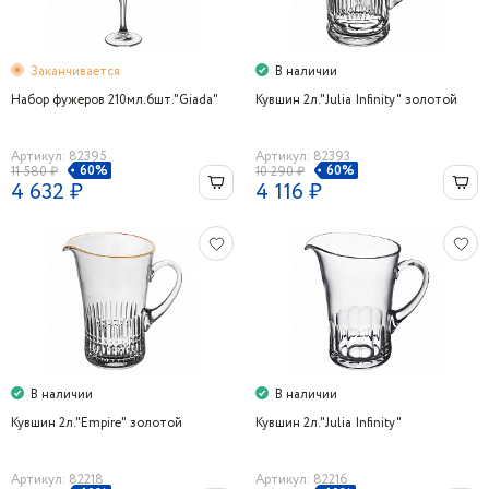
Заканчивается
В наличии
Набор фужеров 210мл.6шт."Giada"
Кувшин 2л."Julia Infinity" золотой
Артикул: 82395
Артикул: 82393
60%
60%
11 580 ₽
10 290 ₽
4 632 ₽
4 116 ₽
В наличии
В наличии
Кувшин 2л."Empire" золотой
Кувшин 2л."Julia Infinity"
Артикул: 82218
Артикул: 82216