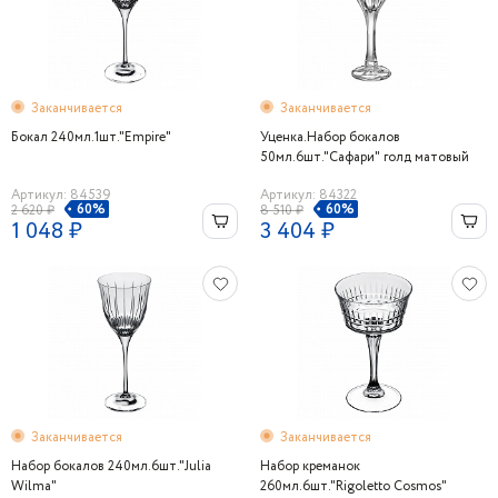
Заканчивается
Заканчивается
Бокал 240мл.1шт."Empire"
Уценка.Набор бокалов
50мл.6шт."Сафари" голд матовый
Артикул: 84539
Артикул: 84322
60%
60%
2 620 ₽
8 510 ₽
1 048 ₽
3 404 ₽
Заканчивается
Заканчивается
Набор бокалов 240мл.6шт."Julia
Набор креманок
Wilma"
260мл.6шт."Rigoletto Cosmos"