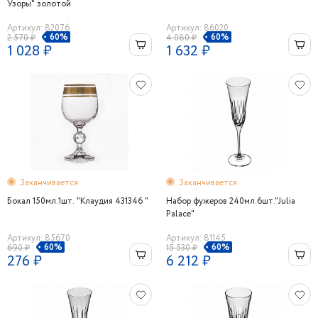
Узоры" золотой
Артикул: 82076
Артикул: 86020
60%
60%
2 570 ₽
4 080 ₽
1 028 ₽
1 632 ₽
Заканчивается
Заканчивается
Бокал 150мл.1шт. "Клаудия 431346 "
Набор фужеров 240мл.6шт."Julia
Palace"
Артикул: 85670
Артикул: 81145
60%
60%
690 ₽
15 530 ₽
276 ₽
6 212 ₽