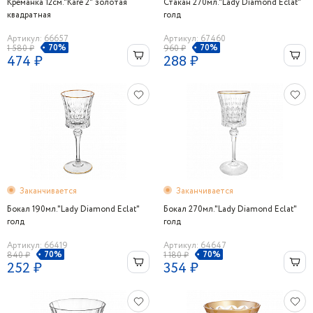
Креманка 12см."Kare 2" золотая
Стакан 270мл."Lady Diamond Eclat"
квадратная
голд
Артикул: 66657
Артикул: 67460
70%
70%
1 580 ₽
960 ₽
474 ₽
288 ₽
Заканчивается
Заканчивается
Бокал 190мл."Lady Diamond Eclat"
Бокал 270мл."Lady Diamond Eclat"
голд
голд
Артикул: 66419
Артикул: 64647
70%
70%
840 ₽
1 180 ₽
252 ₽
354 ₽