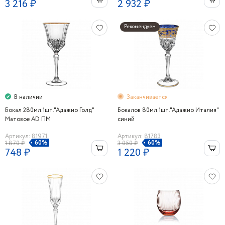
3 216 ₽
2 932 ₽
Рекомендуем
В наличии
Заканчивается
Бокал 280мл.1шт."Адажио Голд"
Бокалов 80мл.1шт."Адажио Италия"
Матовое AD ПМ
синий
Артикул: 81971
Артикул: 81783
60%
60%
1 870 ₽
3 050 ₽
748 ₽
1 220 ₽