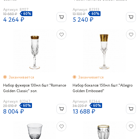
Артикул: 81127
Артикул: 82353
60%
60%
10 660 ₽
13 100 ₽
4 264 ₽
5 240 ₽
Заканчивается
Заканчивается
Набор фужеров 130мл.6шт."Romance
Набор бокалов 150мл.6шт."Allegro
Golden Classic" зол.
Golden Embossed"
Артикул: 82347
Артикул: 82344
60%
60%
20 010 ₽
34 220 ₽
8 004 ₽
13 688 ₽