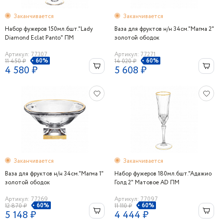
Заканчивается
Заканчивается
Набор фужеров 150мл.6шт."Lady
Ваза для фруктов н/н 34см."Магма 2"
Diamond Eclat Panto" ПМ
золотой ободок
Артикул: 77307
Артикул: 77271
60%
60%
11 450 ₽
14 020 ₽
4 580 ₽
5 608 ₽
Заканчивается
Заканчивается
Ваза для фруктов н/н 34см."Магма 1"
Набор фужеров 180мл.6шт."Адажио
золотой ободок
Голд 2" Матовое AD ПМ
Артикул: 77269
Артикул: 77097
60%
60%
12 870 ₽
11 110 ₽
5 148 ₽
4 444 ₽