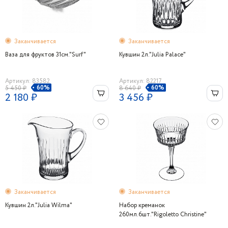
Заканчивается
Заканчивается
Ваза для фруктов 31см."Surf"
Кувшин 2л."Julia Palace"
Артикул: 83582
Артикул: 82217
60%
60%
5 450 ₽
8 640 ₽
2 180 ₽
3 456 ₽
Заканчивается
Заканчивается
Кувшин 2л."Julia Wilma"
Набор креманок
260мл.6шт."Rigoletto Christine"