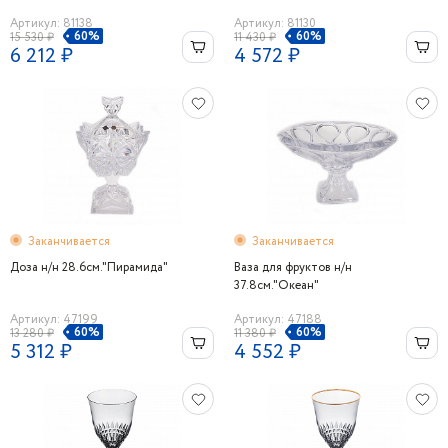
Артикул: 81138
Артикул: 81130
60%
60%
15 530 ₽
11 430 ₽
6 212 ₽
4 572 ₽
Заканчивается
Заканчивается
Доза н/н 28.6см."Пирамида"
Ваза для фруктов н/н
37.8см."Океан"
Артикул: 47199
Артикул: 47188
60%
60%
13 280 ₽
11 380 ₽
5 312 ₽
4 552 ₽