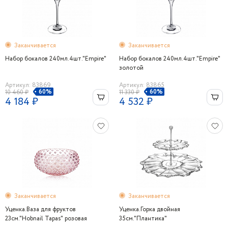
Заканчивается
Заканчивается
Набор бокалов 240мл.4шт."Empire"
Набор бокалов 240мл.4шт."Empire"
золотой
Артикул: 83869
Артикул: 83865
60%
60%
10 460 ₽
11 330 ₽
4 184 ₽
4 532 ₽
Заканчивается
Заканчивается
Уценка.Ваза для фруктов
Уценка.Горка двойная
23см."Hobnail Tapas" розовая
35см."Плантика"