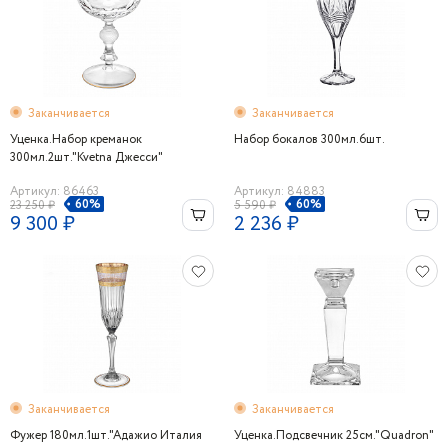
Заканчивается
Заканчивается
Уценка.Набор креманок
Набор бокалов 300мл.6шт.
300мл.2шт."Kvetna Джесси"
Артикул: 86463
Артикул: 84883
60%
60%
23 250 ₽
5 590 ₽
9 300 ₽
2 236 ₽
Заканчивается
Заканчивается
Фужер 180мл.1шт."Адажио Италия
Уценка.Подсвечник 25см."Quadron"