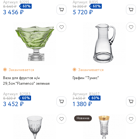
Артикул: 82215
Артикул: 81135
60%
60%
8 640 ₽
14 300 ₽
3 456 ₽
5 720 ₽
Заканчивается
Заканчивается
Ваза для фруктов н/н
Графин "Туниc"
29,5см."Flamenco" зеленая
Артикул: 82583
Артикул: 81407
60%
60%
8 630 ₽
3 450 ₽
3 452 ₽
1 380 ₽
Новинка