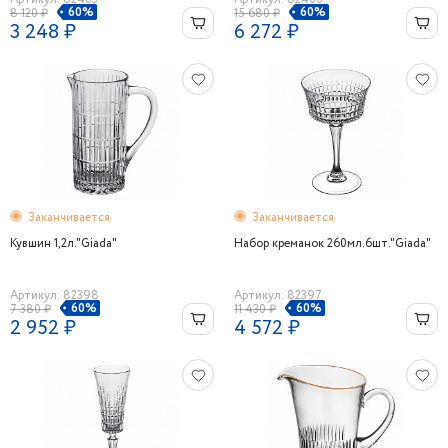
60%
60%
8 120 ₽
15 680 ₽
3 248 ₽
6 272 ₽
Заканчивается
Заканчивается
Кувшин 1,2л."Giada"
Набор креманок 260мл.6шт."Giada"
Артикул: 82398
Артикул: 82397
60%
60%
7 380 ₽
11 430 ₽
2 952 ₽
4 572 ₽