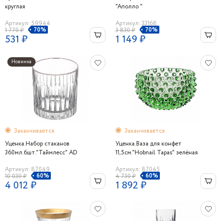
круглая
"Аполло "
Артикул: 59944
Артикул: 33168
70%
70%
1 770 ₽
3 830 ₽
531 ₽
1 149 ₽
Новинка
Заканчивается
Заканчивается
Уценка.Набор стаканов
Уценка.Ваза для конфет
360мл.6шт."Таймлесс" AD
11,5см."Hobnail Tapas" зелёная
Артикул: 87049
Артикул: 87045
60%
60%
10 030 ₽
4 730 ₽
4 012 ₽
1 892 ₽