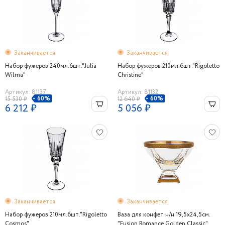
Заканчивается
Заканчивается
Набор фужеров 240мл.6шт."Julia
Набор фужеров 210мл.6шт."Rigoletto
Wilma"
Christine"
Артикул: 81137
Артикул: 81132
60%
60%
15 530 ₽
12 640 ₽
6 212 ₽
5 056 ₽
Заканчивается
Заканчивается
Набор фужеров 210мл.6шт."Rigoletto
Ваза для конфет н/н 19,5х24,5см.
Cosmos"
"Fusion Romance Golden Classic"