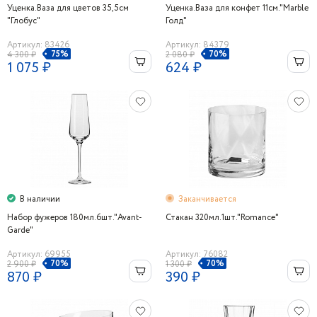
Уценка.Ваза для цветов 35,5cм
Уценка.Ваза для конфет 11см."Marble
"Глобус"
Голд"
Артикул: 83426
Артикул: 84379
75%
70%
4 300 ₽
2 080 ₽
1 075 ₽
624 ₽
В наличии
Заканчивается
Набор фужеров 180мл.6шт."Avant-
Стакан 320мл.1шт."Romance"
Garde"
Артикул: 69955
Артикул: 76082
70%
70%
2 900 ₽
1 300 ₽
870 ₽
390 ₽