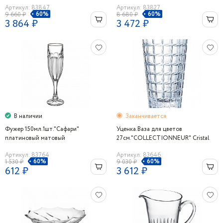
Артикул: 83847
Артикул: 83827
60%
60%
9 660 ₽
8 680 ₽
3 864 ₽
3 472 ₽
В наличии
Заканчивается
Фужер 150мл.1шт."Сафари"
Уценка.Ваза для цветов
платиновый матовый
27см."COLLECTIONNEUR" Cristal
d’Arques
Артикул: 83764
Артикул: 83646
60%
60%
1 530 ₽
9 030 ₽
612 ₽
3 612 ₽