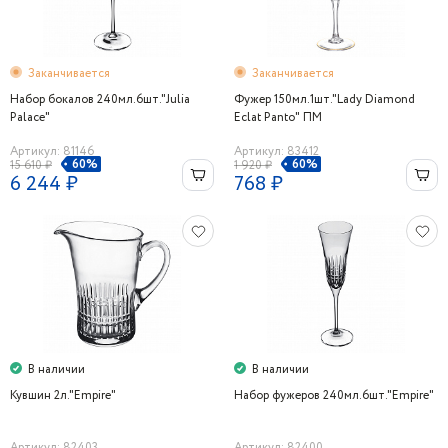
Заканчивается
Заканчивается
Набор бокалов 240мл.6шт."Julia
Фужер 150мл.1шт."Lady Diamond
Palace"
Eclat Panto" ПМ
Артикул: 81146
Артикул: 83412
60%
60%
15 610 ₽
1 920 ₽
6 244 ₽
768 ₽
В наличии
В наличии
Кувшин 2л."Empire"
Набор фужеров 240мл.6шт."Empire"
Артикул: 82403
Артикул: 82400