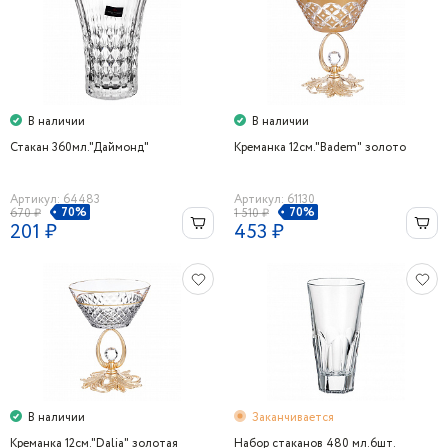
В наличии
В наличии
Стакан 360мл."Даймонд"
Креманка 12см."Badem" золото
Артикул: 64483
Артикул: 61130
70%
70%
670 ₽
1 510 ₽
201 ₽
453 ₽
В наличии
Заканчивается
Креманка 12см."Dalia" золотая
Набор стаканов 480 мл.6шт.