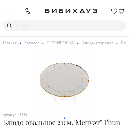
Главная
Каталог
СЕРВИРОВКА
Блюда и тарелки
Блюд
Артикул: 15753
Блюдо овальное 21см."Менуэт" Thun